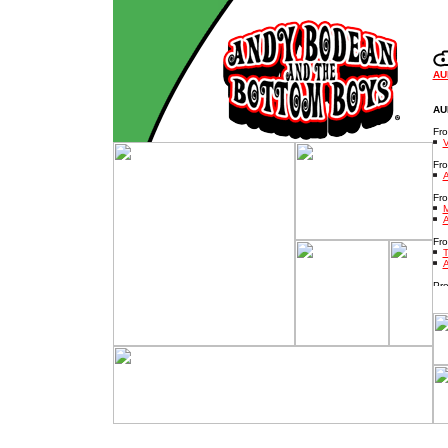
AU
AU
Fro
V
Fr
Fro
M
A
Fro
T
A
Pre
N
N
V
"
We
VI
A
A
S
PH